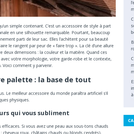
l
m
C
s
qu’un simple contenant. C’est un accessoire de style à part
b
anale en une silhouette remarquable. Pourtant, beaucoup
ement parti de leur sac. Elles l’achètent pour sa beauté
B
ire le rangent par peur de « faire trop ». La clé d’une allure
r
tre deux dimensions : la couleur et la matière. Quand ces
C
vec votre morphologie, votre garde-robe et le contexte,
m
n. Voici comment y parvenir.
m
 palette : la base de tout
E
i
 Le meilleur accessoire du monde paraîtra artificiel s’il
à
iques physiques.
eurs qui vous subliment
CA
s efficaces. Si vous avez une peau aux sous-tons chauds
r ; cheveux roux, châtains chauds ou blonds cendrés),