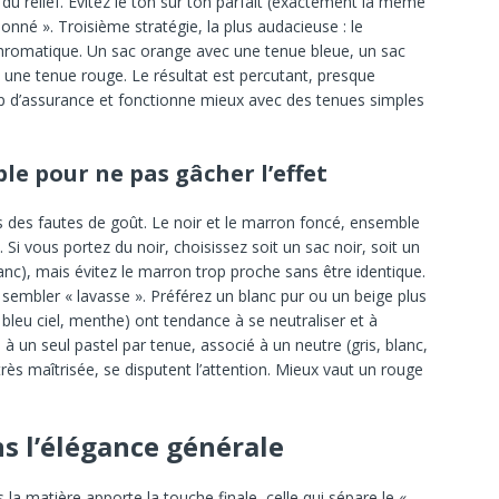
 du relief. Évitez le ton sur ton parfait (exactement la même
onné ». Troisième stratégie, la plus audacieuse : le
hromatique. Un sac orange avec une tenue bleue, un sac
c une tenue rouge. Le résultat est percutant, presque
p d’assurance et fonctionne mieux avec des tenues simples
le pour ne pas gâcher l’effet
s des fautes de goût. Le noir et le marron foncé, ensemble
 Si vous portez du noir, choisissez soit un sac noir, soit un
anc), mais évitez le marron trop proche sans être identique.
sembler « lavasse ». Préférez un blanc pur ou un beige plus
bleu ciel, menthe) ont tendance à se neutraliser et à
s à un seul pastel par tenue, associé à un neutre (gris, blanc,
très maîtrisée, se disputent l’attention. Mieux vaut un rouge
ns l’élégance générale
is la matière apporte la touche finale, celle qui sépare le «