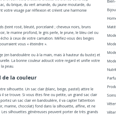
Bien-
nac, du brique, du vert amande, du jaune moutarde, du
Bijou
nt votre visage par réflexion et créent une harmonie
Hom
ds (teint rosé, bleuté, porcelainé ; cheveux noirs, bruns
Matér
ir, le marine profond, le gris perle, le prune, le bleu ciel ou
Mode
nt écho à ceux de votre carnation. Méfiez-vous des beiges
ourraient vous « éteindre ».
Mode
Mod
sage (en bandoulière ou à la main, mais à hauteur du buste) et
turelle. La bonne couleur adoucit votre regard et unifie votre
Mod
 la peau.
Nutri
l de la couleur
Parf
Produ
e silhouette. Un sac clair (blanc, beige, pastel) attire le
il se trouve. Si vous êtes fine ou petite, un grand sac clair
Soins
portez un sac clair en bandoulière, il va capter l’attention
Vête
ir, marine, chocolat) fond dans la silhouette, affine, et ne
. Les silhouettes généreuses peuvent porter de très grands
Vête