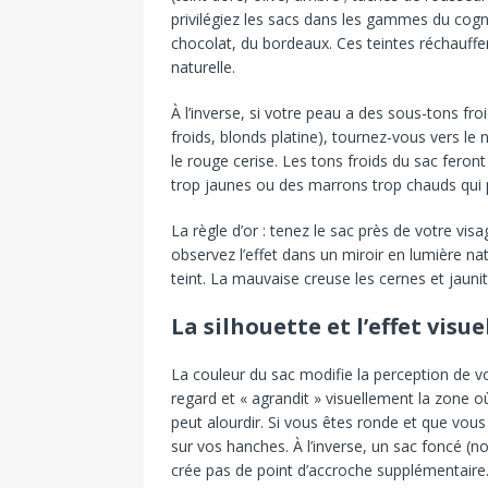
privilégiez les sacs dans les gammes du cog
chocolat, du bordeaux. Ces teintes réchauffe
naturelle.
À l’inverse, si votre peau a des sous-tons froi
froids, blonds platine), tournez-vous vers le no
le rouge cerise. Les tons froids du sac fero
trop jaunes ou des marrons trop chauds qui p
La règle d’or : tenez le sac près de votre vi
observez l’effet dans un miroir en lumière na
teint. La mauvaise creuse les cernes et jaunit
La silhouette et l’effet visue
La couleur du sac modifie la perception de votr
regard et « agrandit » visuellement la zone où 
peut alourdir. Si vous êtes ronde et que vous 
sur vos hanches. À l’inverse, un sac foncé (no
crée pas de point d’accroche supplémentaire