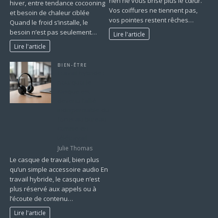
rien ne vous brise plus le cœur.
hiver, entre tendance cocooning
Vos coiffures ne tiennent pas,
et besoin de chaleur ciblée
vos pointes restent rêches…
Quand le froid s’installe, le
besoin n’est pas seulement…
Lire l'article
Lire l'article
BIEN-ÊTRE
Travail hybride :
pourquoi le
casque est
devenu l’allié
indispensable du
focus au bureau
comme en
télétravail
Julie Thomas
Le casque de travail, bien plus
qu’un simple accessoire audio En
travail hybride, le casque n’est
plus réservé aux appels ou à
l’écoute de contenu…
Lire l'article