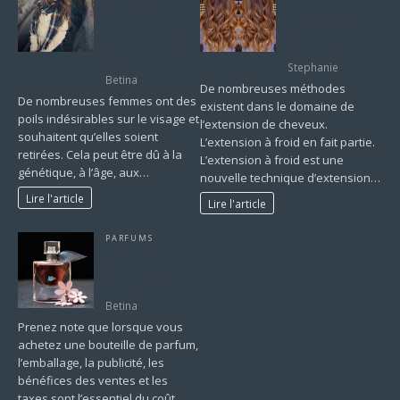
Guide de la
une nouvelle
femme pour
technique
enlever les poils
d’extension
du visage
Stephanie
Betina
De nombreuses méthodes
De nombreuses femmes ont des
existent dans le domaine de
poils indésirables sur le visage et
l’extension de cheveux.
souhaitent qu’elles soient
L’extension à froid en fait partie.
retirées. Cela peut être dû à la
L’extension à froid est une
génétique, à l’âge, aux…
nouvelle technique d’extension…
Lire l'article
Lire l'article
PARFUMS
Tout savoir sur le
parfum et sa
fabrication.
Betina
Prenez note que lorsque vous
achetez une bouteille de parfum,
l’emballage, la publicité, les
bénéfices des ventes et les
taxes sont l’essentiel du coût.