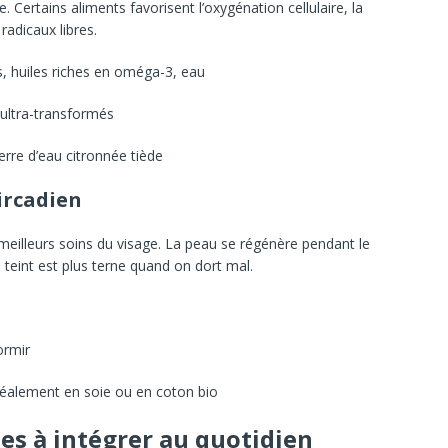
Certains aliments favorisent l’oxygénation cellulaire, la
radicaux libres.
ts, huiles riches en oméga-3, eau
s ultra-transformés
erre d’eau citronnée tiède
ircadien
 meilleurs soins du visage. La peau se régénère pendant le
 teint est plus terne quand on dort mal.
ormir
idéalement en soie ou en coton bio
es à intégrer au quotidien