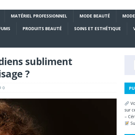
MATÉRIEL PROFESSIONNEL
MODE BEAUTÉ
MODE
FUMS
PRODUITS BEAUTÉ
SOINS ET ESTHÉTIQUE
diens subliment
isage ?
0
PU
Vo
sur c
– Cér
Su