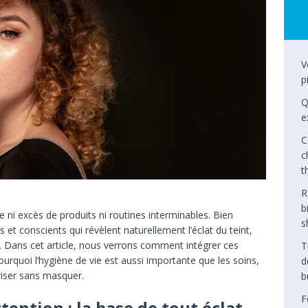
V
p
Q
e
C
c
t
R
b
 ni excès de produits ni routines interminables. Bien
s
 et conscients qui révèlent naturellement l’éclat du teint,
rd. Dans cet article, nous verrons comment intégrer ces
T
urquoi l’hygiène de vie est aussi importante que les soins,
d
iser sans masquer.
b
F
tention : la base de tout éclat