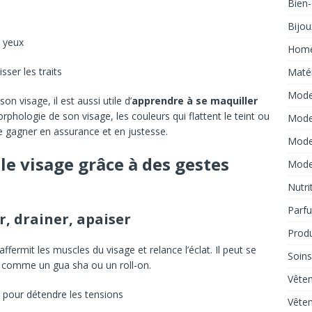
Bien-
n
Bijou
s yeux
Hom
sser les traits
Matér
Mode
on visage, il est aussi utile d’
apprendre à se maquiller
hologie de son visage, les couleurs qui flattent le teint ou
Mode
 gagner en assurance et en justesse.
Mod
le visage grâce à des gestes
Mod
Nutri
Parf
er, drainer, apaiser
Produ
ffermit les muscles du visage et relance l’éclat. Il peut se
Soins
til comme un gua sha ou un roll-on.
Vête
ir pour détendre les tensions
Vête