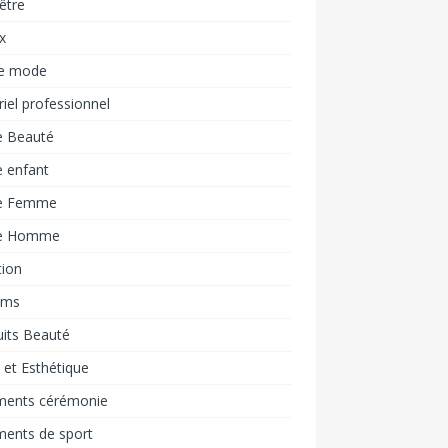
être
x
e mode
iel professionnel
 Beauté
 enfant
e Femme
e Homme
tion
ums
its Beauté
 et Esthétique
ments cérémonie
ments de sport