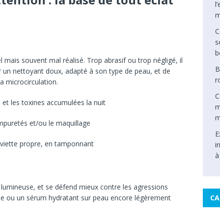
l
m
C
s
b
 mais souvent mal réalisé. Trop abrasif ou trop négligé, il
B
iser un nettoyant doux, adapté à son type de peau, et de
r
la microcirculation.
C
 et les toxines accumulées la nuit
m
m
 impuretés et/ou le maquillage
E
rviette propre, en tamponnant
i
à
 lumineuse, et se défend mieux contre les agressions
rème ou un sérum hydratant sur peau encore légèrement
CA