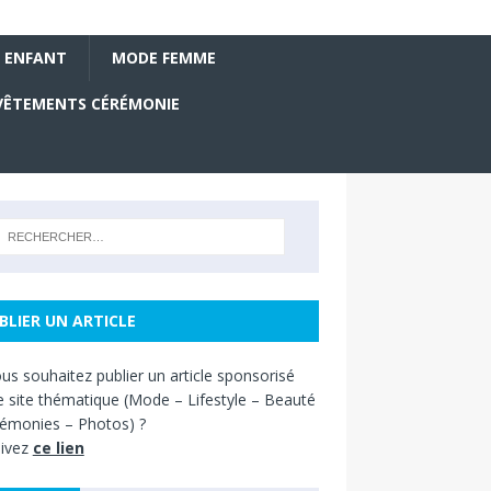
 ENFANT
MODE FEMME
VÊTEMENTS CÉRÉMONIE
BLIER UN ARTICLE
us souhaitez
publier un article sponsorisé
e site thématique
(
Mode – Lifestyle – Beauté
émonies – Photos) ?
ivez
ce lien