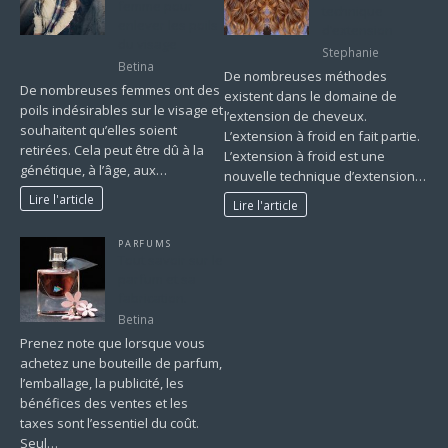
femme pour
technique
enlever les poils
d’extension
du visage
Stephanie
Betina
De nombreuses méthodes
De nombreuses femmes ont des
existent dans le domaine de
poils indésirables sur le visage et
l’extension de cheveux.
souhaitent qu’elles soient
L’extension à froid en fait partie.
retirées. Cela peut être dû à la
L’extension à froid est une
génétique, à l’âge, aux…
nouvelle technique d’extension…
Lire l'article
Lire l'article
PARFUMS
Tout savoir sur le
parfum et sa
fabrication.
Betina
Prenez note que lorsque vous
achetez une bouteille de parfum,
l’emballage, la publicité, les
bénéfices des ventes et les
taxes sont l’essentiel du coût.
Seul…