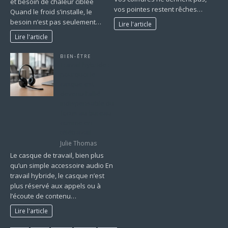
et besoin de chaleur ciblée
vos pointes restent rêches…
Quand le froid s’installe, le
besoin n’est pas seulement…
Lire l'article
Lire l'article
BIEN-ÊTRE
Travail hybride :
pourquoi le
casque est
devenu l’allié
indispensable du
focus au bureau
comme en
télétravail
Julie Thomas
Le casque de travail, bien plus
qu’un simple accessoire audio En
travail hybride, le casque n’est
plus réservé aux appels ou à
l’écoute de contenu…
Lire l'article