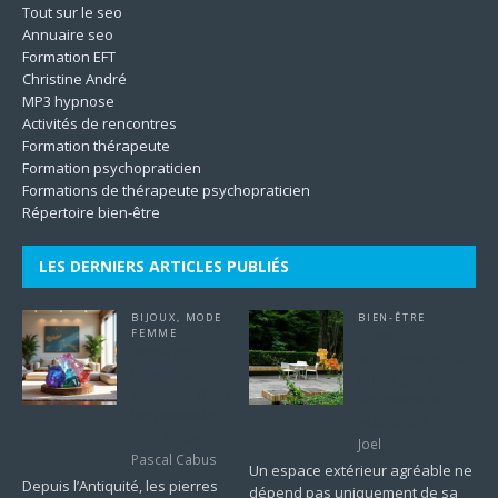
Tout sur le seo
Annuaire seo
Formation EFT
Christine André
MP3 hypnose
Activités de rencontres
Formation thérapeute
Formation psychopraticien
Formations de thérapeute psychopraticien
Répertoire bien-être
LES DERNIERS ARTICLES PUBLIÉS
BIJOUX
,
MODE
BIEN-ÊTRE
FEMME
Quels
Venta de
aménagements
minerales :
privilégier pour
comment choisir
un extérieur
les pièces les
accueillant ?
plus élégantes
Joel
Pascal Cabus
Un espace extérieur agréable ne
Depuis l’Antiquité, les pierres
dépend pas uniquement de sa