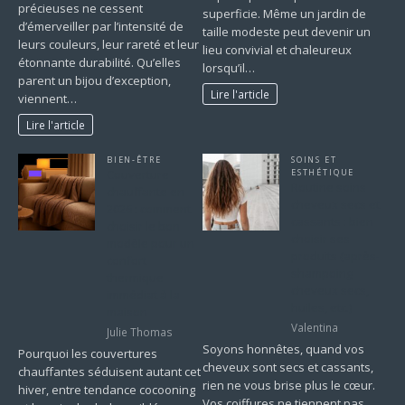
précieuses ne cessent
superficie. Même un jardin de
d’émerveiller par l’intensité de
taille modeste peut devenir un
leurs couleurs, leur rareté et leur
lieu convivial et chaleureux
étonnante durabilité. Qu’elles
lorsqu’il…
parent un bijou d’exception,
Lire l'article
viennent…
Lire l'article
BIEN-ÊTRE
SOINS ET
Couverture
ESTHÉTIQUE
Routine soins
chauffante en
cheveux secs et
2026 : comment
cassants : bien
choisir le bon
choisir ses
modèle pour un
produits (après-
confort
shampoing
thermique
cheveux secs,
immédiat à la
huiles, etc.)
maison
Valentina
Julie Thomas
Soyons honnêtes, quand vos
Pourquoi les couvertures
cheveux sont secs et cassants,
chauffantes séduisent autant cet
rien ne vous brise plus le cœur.
hiver, entre tendance cocooning
Vos coiffures ne tiennent pas,