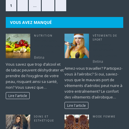
1
2
…
63
»
VOUS AVEZ MANQUÉ
NUTRITION
VÊTEMENTS DE
Mangez bien.
SPORT
Vêtements
Votre peau vous
aérobiques – Un
remerciera.
guide complet
Betina
Betina
Vous savez que trop d’alcool et
Aimez-vous travailler? Participez-
de tabac peuvent déshydrater et
vous à l’aérobic? Si oui, saviez-
prendre de l’oxygène de votre
vous que le mauvais port de
peau, risquant ainsi sa santé,
vêtements d’aérobic peut nuire à
non? Vous savez que…
votre entraînement? Le confort
Lire l'article
des vêtements d’aérobique…
Lire l'article
SOINS ET
MODE FEMME
ESTHÉTIQUE
Extension à froid:
Guide de la
une nouvelle