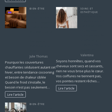
BIEN-ÊTRE
SOINS ET
Couverture
ESTHÉTIQUE
Routine soins
chauffante en
cheveux secs et
2026 : comment
cassants : bien
choisir le bon
choisir ses
modèle pour un
produits (après-
confort
shampoing
thermique
cheveux secs,
immédiat à la
huiles, etc.)
maison
Valentina
Julie Thomas
Soyons honnêtes, quand vos
Pourquoi les couvertures
cheveux sont secs et cassants,
chauffantes séduisent autant cet
rien ne vous brise plus le cœur.
hiver, entre tendance cocooning
Vos coiffures ne tiennent pas,
et besoin de chaleur ciblée
vos pointes restent rêches…
Quand le froid s’installe, le
besoin n’est pas seulement…
Lire l'article
Lire l'article
BIEN-ÊTRE
Travail hybride :