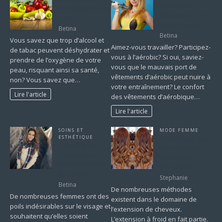
Vêtements
Votre peau vous
aérobiques – Un
remerciera.
guide complet
Betina
Betina
Vous savez que trop d’alcool et
Aimez-vous travailler? Participez-
de tabac peuvent déshydrater et
vous à l’aérobic? Si oui, saviez-
prendre de l’oxygène de votre
vous que le mauvais port de
peau, risquant ainsi sa santé,
vêtements d’aérobic peut nuire à
non? Vous savez que…
votre entraînement? Le confort
Lire l'article
des vêtements d’aérobique…
Lire l'article
SOINS ET
MODE FEMME
ESTHÉTIQUE
Extension à froid:
Guide de la
une nouvelle
femme pour
technique
enlever les poils
d’extension
du visage
Stephanie
Betina
De nombreuses méthodes
De nombreuses femmes ont des
existent dans le domaine de
poils indésirables sur le visage et
l’extension de cheveux.
souhaitent qu’elles soient
L’extension à froid en fait partie.