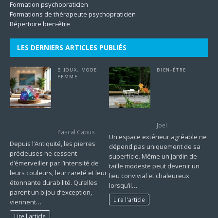
Formation psychopraticien
Formations de thérapeute psychopraticien
Répertoire bien-être
LES DERNIERS ARTICLES PUBLIÉS
BIJOUX
,
MODE
BIEN-ÊTRE
FEMME
Quels
Venta de
aménagements
minerales :
privilégier pour
comment choisir
un extérieur
les pièces les
accueillant ?
plus élégantes
Joel
Pascal Cabus
Un espace extérieur agréable ne
Depuis l’Antiquité, les pierres
dépend pas uniquement de sa
précieuses ne cessent
superficie. Même un jardin de
d’émerveiller par l’intensité de
taille modeste peut devenir un
leurs couleurs, leur rareté et leur
lieu convivial et chaleureux
étonnante durabilité. Qu’elles
lorsqu’il…
parent un bijou d’exception,
Lire l'article
viennent…
Lire l'article