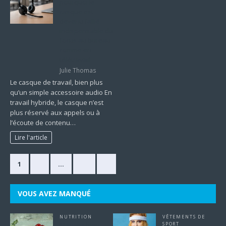
pourquoi le
casque est
devenu l’allié
indispensable du
focus au bureau
comme en
télétravail
Julie Thomas
Le casque de travail, bien plus
qu’un simple accessoire audio En
travail hybride, le casque n’est
plus réservé aux appels ou à
l’écoute de contenu…
Lire l'article
1
2
…
63
»
VOUS AVEZ MANQUÉ
NUTRITION
VÊTEMENTS DE
Mangez bien.
SPORT