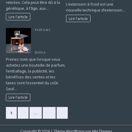
retirées. Cela peut être dû à la
L’extension à froid est une
génétique, à l’âge, aux…
nouvelle technique d’extension…
Lire l'article
Lire l'article
PARFUMS
Tout savoir sur le
parfum et sa
fabrication.
Betina
Prenez note que lorsque vous
achetez une bouteille de parfum,
l’emballage, la publicité, les
bénéfices des ventes et les
taxes sont l’essentiel du coût.
Seul…
Lire l'article
1
2
…
63
»
Copyright © 2026 | Thème WordPress par
MH Themes