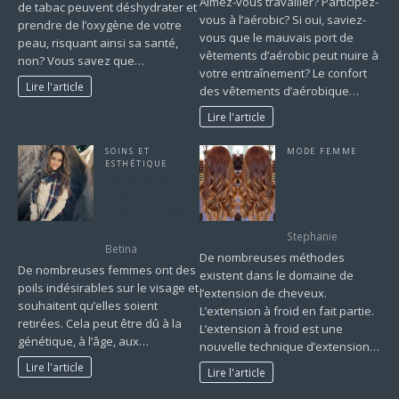
Aimez-vous travailler? Participez-
de tabac peuvent déshydrater et
vous à l’aérobic? Si oui, saviez-
prendre de l’oxygène de votre
vous que le mauvais port de
peau, risquant ainsi sa santé,
vêtements d’aérobic peut nuire à
non? Vous savez que…
votre entraînement? Le confort
Lire l'article
des vêtements d’aérobique…
Lire l'article
SOINS ET
MODE FEMME
ESTHÉTIQUE
Extension à froid:
Guide de la
une nouvelle
femme pour
technique
enlever les poils
d’extension
du visage
Stephanie
Betina
De nombreuses méthodes
De nombreuses femmes ont des
existent dans le domaine de
poils indésirables sur le visage et
l’extension de cheveux.
souhaitent qu’elles soient
L’extension à froid en fait partie.
retirées. Cela peut être dû à la
L’extension à froid est une
génétique, à l’âge, aux…
nouvelle technique d’extension…
Lire l'article
Lire l'article