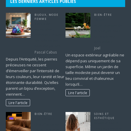
LES DERNIERS ARTICLES PUBLIÉS
BIJOUX
,
MODE
BIEN-ÊTRE
FEMME
Quels
Venta de
aménagements
minerales :
privilégier pour
comment choisir
un extérieur
les pièces les
accueillant ?
plus élégantes
Joel
Pascal Cabus
Un espace extérieur agréable ne
Depuis l’Antiquité, les pierres
dépend pas uniquement de sa
précieuses ne cessent
superficie. Même un jardin de
d’émerveiller par l’intensité de
taille modeste peut devenir un
leurs couleurs, leur rareté et leur
lieu convivial et chaleureux
étonnante durabilité. Qu’elles
lorsqu’il…
parent un bijou d’exception,
Lire l'article
viennent…
Lire l'article
BIEN-ÊTRE
SOINS ET
Couverture
ESTHÉTIQUE
Routine soins
chauffante en
cheveux secs et
2026 : comment