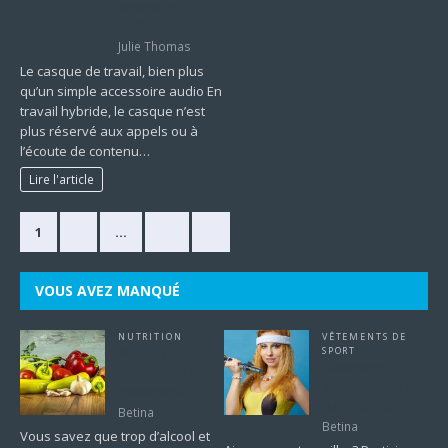
comme en
télétravail
Julie Thomas
Le casque de travail, bien plus
qu’un simple accessoire audio En
travail hybride, le casque n’est
plus réservé aux appels ou à
l’écoute de contenu…
Lire l'article
1
2
…
63
»
VOUS AVEZ MANQUÉ
NUTRITION
VÊTEMENTS DE
Mangez bien.
SPORT
Vêtements
Votre peau vous
aérobiques – Un
remerciera.
guide complet
Betina
Betina
Vous savez que trop d’alcool et