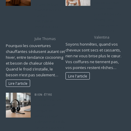
cassants : bien
choisir le bon
choisir ses
modèle pour un
produits (après-
confort
shampoing
thermique
cheveux secs,
immédiat à la
huiles, etc.)
maison
Valentina
Julie Thomas
Soyons honnêtes, quand vos
Pourquoi les couvertures
cheveux sont secs et cassants,
chauffantes séduisent autant cet
rien ne vous brise plus le cœur.
hiver, entre tendance cocooning
Vos coiffures ne tiennent pas,
et besoin de chaleur ciblée
vos pointes restent rêches…
Quand le froid s’installe, le
besoin n’est pas seulement…
Lire l'article
Lire l'article
BIEN-ÊTRE
Travail hybride :
pourquoi le
casque est
devenu l’allié
indispensable du
focus au bureau