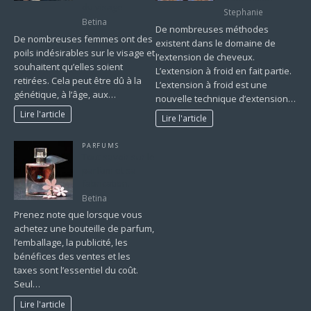
du visage
Stephanie
Betina
De nombreuses méthodes
De nombreuses femmes ont des
existent dans le domaine de
poils indésirables sur le visage et
l’extension de cheveux.
souhaitent qu’elles soient
L’extension à froid en fait partie.
retirées. Cela peut être dû à la
L’extension à froid est une
génétique, à l’âge, aux…
nouvelle technique d’extension…
Lire l'article
Lire l'article
PARFUMS
Tout savoir sur le
parfum et sa
fabrication.
Betina
Prenez note que lorsque vous
achetez une bouteille de parfum,
l’emballage, la publicité, les
bénéfices des ventes et les
taxes sont l’essentiel du coût.
Seul…
Lire l'article