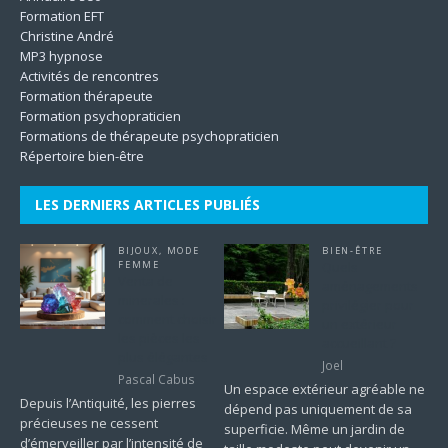
Formation EFT
Christine André
MP3 hypnose
Activités de rencontres
Formation thérapeute
Formation psychopraticien
Formations de thérapeute psychopraticien
Répertoire bien-être
LES DERNIERS ARTICLES PUBLIÉS
BIJOUX
,
MODE
BIEN-ÊTRE
FEMME
Quels
Venta de
aménagements
minerales :
privilégier pour
comment choisir
un extérieur
les pièces les
accueillant ?
plus élégantes
Joel
Pascal Cabus
Un espace extérieur agréable ne
Depuis l’Antiquité, les pierres
dépend pas uniquement de sa
précieuses ne cessent
superficie. Même un jardin de
d’émerveiller par l’intensité de