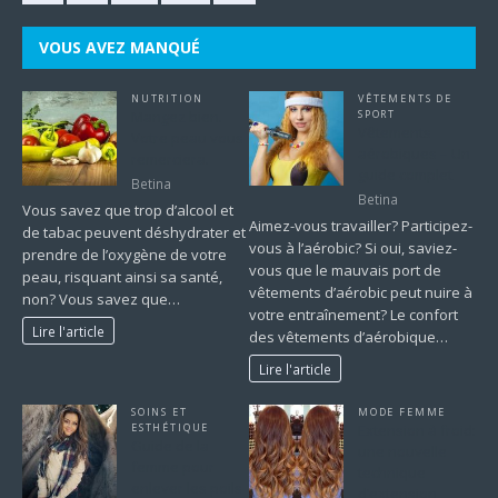
VOUS AVEZ MANQUÉ
NUTRITION
VÊTEMENTS DE
Mangez bien.
SPORT
Vêtements
Votre peau vous
aérobiques – Un
remerciera.
guide complet
Betina
Betina
Vous savez que trop d’alcool et
Aimez-vous travailler? Participez-
de tabac peuvent déshydrater et
vous à l’aérobic? Si oui, saviez-
prendre de l’oxygène de votre
vous que le mauvais port de
peau, risquant ainsi sa santé,
vêtements d’aérobic peut nuire à
non? Vous savez que…
votre entraînement? Le confort
Lire l'article
des vêtements d’aérobique…
Lire l'article
SOINS ET
MODE FEMME
ESTHÉTIQUE
Extension à froid:
Guide de la
une nouvelle
femme pour
technique
enlever les poils
d’extension