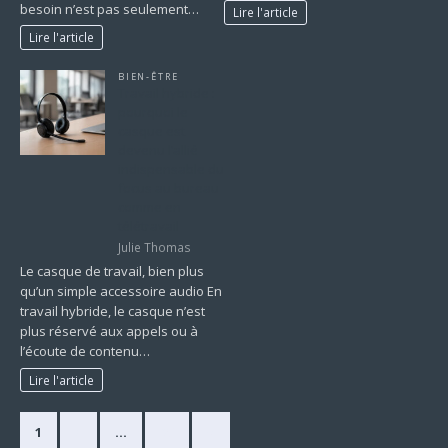
besoin n’est pas seulement…
Lire l'article
Lire l'article
BIEN-ÊTRE
Travail hybride :
pourquoi le
casque est
devenu l’allié
indispensable du
focus au bureau
comme en
télétravail
Julie Thomas
Le casque de travail, bien plus
qu’un simple accessoire audio En
travail hybride, le casque n’est
plus réservé aux appels ou à
l’écoute de contenu…
Lire l'article
1
2
…
63
»