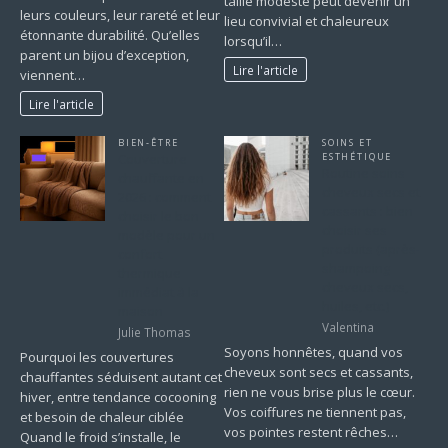
taille modeste peut devenir un
leurs couleurs, leur rareté et leur
lieu convivial et chaleureux
étonnante durabilité. Qu’elles
lorsqu’il…
parent un bijou d’exception,
Lire l'article
viennent…
Lire l'article
BIEN-ÊTRE
SOINS ET
Couverture
ESTHÉTIQUE
Routine soins
chauffante en
cheveux secs et
2026 : comment
cassants : bien
choisir le bon
choisir ses
modèle pour un
produits (après-
confort
shampoing
thermique
cheveux secs,
immédiat à la
huiles, etc.)
maison
Valentina
Julie Thomas
Soyons honnêtes, quand vos
Pourquoi les couvertures
cheveux sont secs et cassants,
chauffantes séduisent autant cet
rien ne vous brise plus le cœur.
hiver, entre tendance cocooning
Vos coiffures ne tiennent pas,
et besoin de chaleur ciblée
vos pointes restent rêches…
Quand le froid s’installe, le