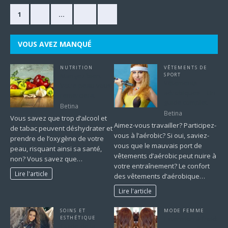
1
2
…
63
»
VOUS AVEZ MANQUÉ
NUTRITION
VÊTEMENTS DE
Mangez bien.
SPORT
Vêtements
Votre peau vous
aérobiques – Un
remerciera.
guide complet
Betina
Betina
Vous savez que trop d’alcool et
Aimez-vous travailler? Participez-
de tabac peuvent déshydrater et
vous à l’aérobic? Si oui, saviez-
prendre de l’oxygène de votre
vous que le mauvais port de
peau, risquant ainsi sa santé,
vêtements d’aérobic peut nuire à
non? Vous savez que…
votre entraînement? Le confort
Lire l'article
des vêtements d’aérobique…
Lire l'article
SOINS ET
MODE FEMME
ESTHÉTIQUE
Extension à froid:
Guide de la