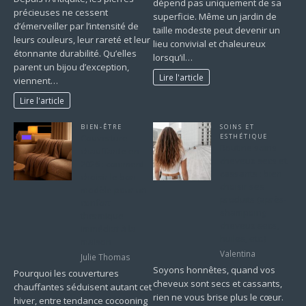
dépend pas uniquement de sa
précieuses ne cessent
superficie. Même un jardin de
d’émerveiller par l’intensité de
taille modeste peut devenir un
leurs couleurs, leur rareté et leur
lieu convivial et chaleureux
étonnante durabilité. Qu’elles
lorsqu’il…
parent un bijou d’exception,
Lire l'article
viennent…
Lire l'article
BIEN-ÊTRE
SOINS ET
Couverture
ESTHÉTIQUE
Routine soins
chauffante en
cheveux secs et
2026 : comment
cassants : bien
choisir le bon
choisir ses
modèle pour un
produits (après-
confort
shampoing
thermique
cheveux secs,
immédiat à la
huiles, etc.)
maison
Valentina
Julie Thomas
Soyons honnêtes, quand vos
Pourquoi les couvertures
cheveux sont secs et cassants,
chauffantes séduisent autant cet
rien ne vous brise plus le cœur.
hiver, entre tendance cocooning