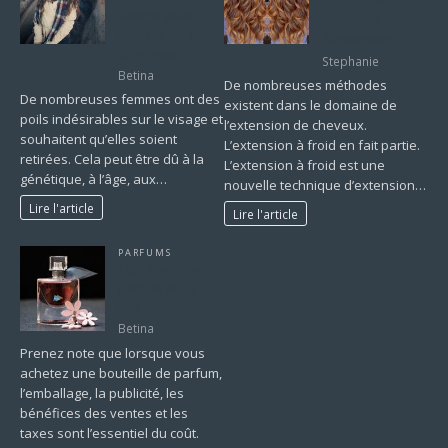
une nouvelle
femme pour
technique
enlever les poils
d’extension
du visage
Stephanie
Betina
De nombreuses méthodes
De nombreuses femmes ont des
existent dans le domaine de
poils indésirables sur le visage et
l’extension de cheveux.
souhaitent qu’elles soient
L’extension à froid en fait partie.
retirées. Cela peut être dû à la
L’extension à froid est une
génétique, à l’âge, aux…
nouvelle technique d’extension…
Lire l'article
Lire l'article
PARFUMS
Tout savoir sur le
parfum et sa
fabrication.
Betina
Prenez note que lorsque vous
achetez une bouteille de parfum,
l’emballage, la publicité, les
bénéfices des ventes et les
taxes sont l’essentiel du coût.