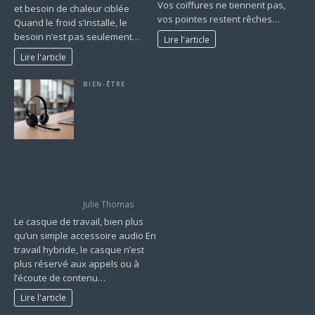
Vos coiffures ne tiennent pas,
et besoin de chaleur ciblée
vos pointes restent rêches…
Quand le froid s’installe, le
besoin n’est pas seulement…
Lire l'article
Lire l'article
BIEN-ÊTRE
Travail hybride :
pourquoi le
casque est
devenu l’allié
indispensable du
focus au bureau
comme en
télétravail
Julie Thomas
Le casque de travail, bien plus
qu’un simple accessoire audio En
travail hybride, le casque n’est
plus réservé aux appels ou à
l’écoute de contenu…
Lire l'article