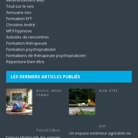
Tout sur le seo
Annuaire seo
Formation EFT
Christine André
MP3 hypnose
Activités de rencontres
Formation thérapeute
Formation psychopraticien
Formations de thérapeute psychopraticien
Répertoire bien-être
LES DERNIERS ARTICLES PUBLIÉS
BIJOUX
,
MODE
BIEN-ÊTRE
FEMME
Quels
Venta de
aménagements
minerales :
privilégier pour
comment choisir
un extérieur
les pièces les
accueillant ?
plus élégantes
Joel
Pascal Cabus
Un espace extérieur agréable ne
Depuis l’Antiquité, les pierres