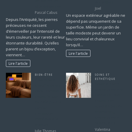
les pièces les
accueillant ?
plus élégantes
Joel
Pascal Cabus
Un espace extérieur agréable ne
Depuis l’Antiquité, les pierres
dépend pas uniquement de sa
précieuses ne cessent
superficie. Même un jardin de
d’émerveiller par l’intensité de
taille modeste peut devenir un
leurs couleurs, leur rareté et leur
lieu convivial et chaleureux
étonnante durabilité. Qu’elles
lorsqu’il…
parent un bijou d’exception,
Lire l'article
viennent…
Lire l'article
BIEN-ÊTRE
SOINS ET
Couverture
ESTHÉTIQUE
Routine soins
chauffante en
cheveux secs et
2026 : comment
cassants : bien
choisir le bon
choisir ses
modèle pour un
produits (après-
confort
shampoing
thermique
cheveux secs,
immédiat à la
huiles, etc.)
maison
Valentina
Julie Thomas