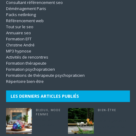
Consultant référencement seo
Déménagement Paris
Packs netlinking
Référencement web
Tout sur le seo
Annuaire seo
Formation EFT
Christine André
MP3 hypnose
Activités de rencontres
Formation thérapeute
Formation psychopraticien
Formations de thérapeute psychopraticien
Répertoire bien-être
LES DERNIERS ARTICLES PUBLIÉS
BIJOUX
,
MODE
BIEN-ÊTRE
FEMME
Quels
Venta de
aménagements
minerales :
privilégier pour
comment choisir
un extérieur