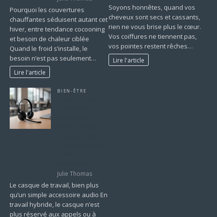
Soyons honnêtes, quand vos
Pourquoi les couvertures
cheveux sont secs et cassants,
chauffantes séduisent autant cet
rien ne vous brise plus le cœur.
hiver, entre tendance cocooning
Vos coiffures ne tiennent pas,
et besoin de chaleur ciblée
vos pointes restent rêches…
Quand le froid s’installe, le
besoin n’est pas seulement…
Lire l'article
Lire l'article
BIEN-ÊTRE
Travail hybride :
pourquoi le
casque est
devenu l’allié
indispensable du
focus au bureau
comme en
télétravail
Julie Thomas
Le casque de travail, bien plus
qu’un simple accessoire audio En
travail hybride, le casque n’est
plus réservé aux appels ou à