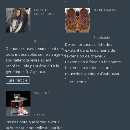
SOINS ET
MODE FEMME
ESTHÉTIQUE
Extension à froid:
Guide de la
une nouvelle
femme pour
technique
enlever les poils
d’extension
du visage
Stephanie
Betina
De nombreuses méthodes
De nombreuses femmes ont des
existent dans le domaine de
poils indésirables sur le visage et
l’extension de cheveux.
souhaitent qu’elles soient
L’extension à froid en fait partie.
retirées. Cela peut être dû à la
L’extension à froid est une
génétique, à l’âge, aux…
nouvelle technique d’extension…
Lire l'article
Lire l'article
PARFUMS
Tout savoir sur le
parfum et sa
fabrication.
Betina
Prenez note que lorsque vous
achetez une bouteille de parfum,