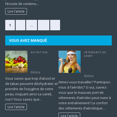
l’écoute de contenu…
Lire l'article
1
2
…
63
»
VOUS AVEZ MANQUÉ
NUTRITION
VÊTEMENTS DE
Mangez bien.
SPORT
Vêtements
Votre peau vous
aérobiques – Un
remerciera.
guide complet
Betina
Betina
Vous savez que trop d’alcool et
Aimez-vous travailler? Participez-
de tabac peuvent déshydrater et
vous à l’aérobic? Si oui, saviez-
prendre de l’oxygène de votre
vous que le mauvais port de
peau, risquant ainsi sa santé,
vêtements d’aérobic peut nuire à
non? Vous savez que…
votre entraînement? Le confort
Lire l'article
des vêtements d’aérobique…
Lire l'article