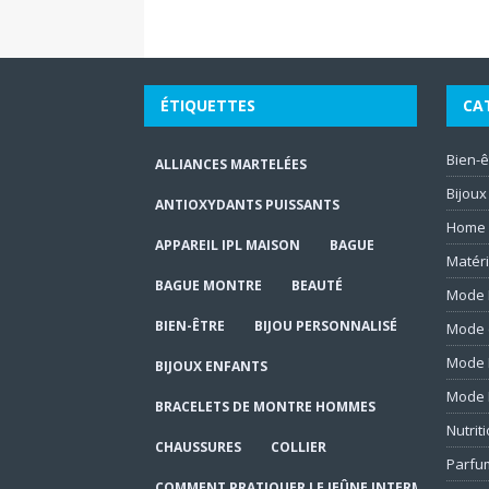
ÉTIQUETTES
CA
Bien-ê
ALLIANCES MARTELÉES
Bijoux
ANTIOXYDANTS PUISSANTS
Home
APPAREIL IPL MAISON
BAGUE
Matéri
BAGUE MONTRE
BEAUTÉ
Mode 
BIEN-ÊTRE
BIJOU PERSONNALISÉ
Mode 
Mode
BIJOUX ENFANTS
Mode
BRACELETS DE MONTRE HOMMES
Nutrit
CHAUSSURES
COLLIER
Parfu
COMMENT PRATIQUER LE JEÛNE INTERMITTENT