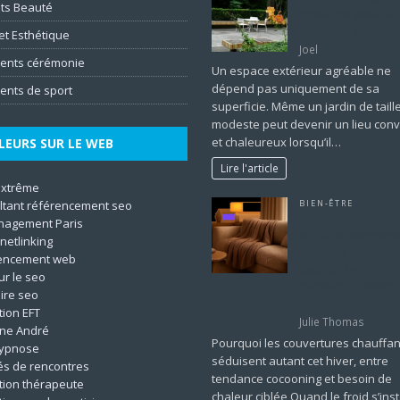
ts Beauté
privilégier pour un
extérieur accueilla
et Esthétique
Joel
ents cérémonie
Un espace extérieur agréable ne
dépend pas uniquement de sa
ents de sport
superficie. Même un jardin de taill
modeste peut devenir un lieu convi
et chaleureux lorsqu’il…
LEURS SUR LE WEB
Lire l'article
extrême
BIEN-ÊTRE
ltant référencement seo
Couverture chauff
agement Paris
en 2026 : comment
netlinking
choisir le bon mod
encement web
pour un confort
ur le seo
thermique immédia
ire seo
maison
ion EFT
Julie Thomas
ine André
Pourquoi les couvertures chauffa
ypnose
séduisent autant cet hiver, entre
tés de rencontres
tendance cocooning et besoin de
tion thérapeute
chaleur ciblée Quand le froid s’insta