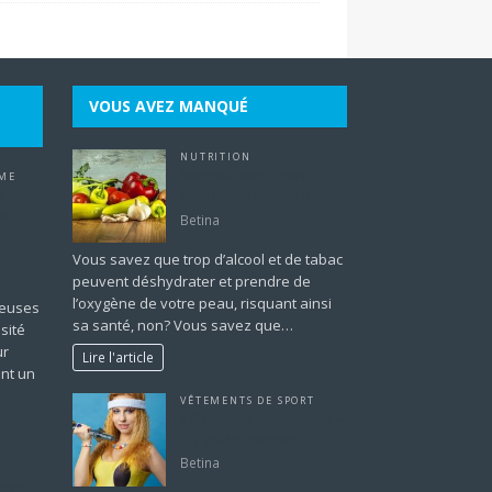
VOUS AVEZ MANQUÉ
NUTRITION
Mangez bien. Votre
ME
 :
peau vous remerciera.
es
Betina
Vous savez que trop d’alcool et de tabac
peuvent déshydrater et prendre de
l’oxygène de votre peau, risquant ainsi
cieuses
sa santé, non? Vous savez que…
sité
ur
Lire l'article
ent un
VÊTEMENTS DE SPORT
Vêtements aérobiques –
Un guide complet
Betina
nts