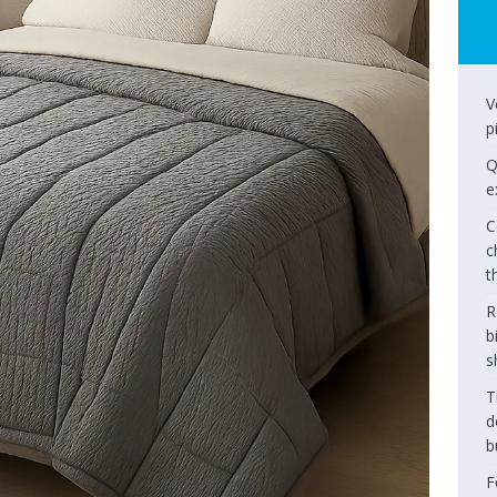
V
p
Q
e
C
c
t
R
b
s
T
d
b
F