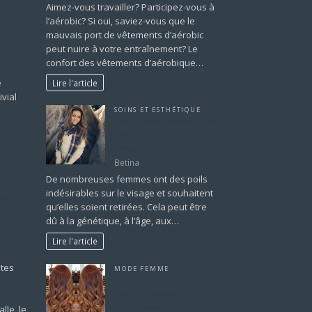
Aimez-vous travailler? Participez-vous à
l’aérobic? Si oui, saviez-vous que le
nt ?
mauvais port de vêtements d’aérobic
peut nuire à votre entraînement? Le
confort des vêtements d’aérobique…
e
Lire l'article
vial
SOINS ET ESTHÉTIQUE
Guide de la femme pour
enlever les poils du
visage
Betina
ante
De nombreuses femmes ont des poils
indésirables sur le visage et souhaitent
èle
qu’elles soient retirées. Cela peut être
dû à la génétique, à l’âge, aux…
t à la
Lire l'article
ntes
MODE FEMME
Extension à froid: une
nouvelle technique
d’extension
lle, le