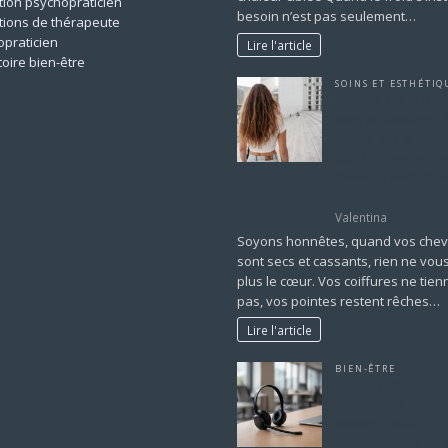
ion psychopraticien
besoin n’est pas seulement…
tions de thérapeute
praticien
Lire l'article
oire bien-être
SOINS ET ESTHÉTIQ
Routine soins che
T
secs et cassants :
choisir ses produi
(après-shampoing
cheveux secs, huil
etc.)
Valentina
Soyons honnêtes, quand vos che
sont secs et cassants, rien ne vou
plus le cœur. Vos coiffures ne tien
pas, vos pointes restent rêches…
Lire l'article
BIEN-ÊTRE
Travail hybride :
pourquoi le casqu
devenu l’allié
indispensable du 