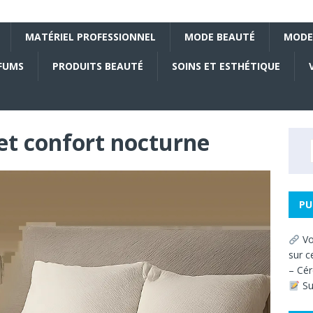
MATÉRIEL PROFESSIONNEL
MODE BEAUTÉ
MODE
FUMS
PRODUITS BEAUTÉ
SOINS ET ESTHÉTIQUE
et confort nocturne
PU
Vo
sur c
– Cér
Su