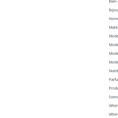
Bien-
Bijou
Hom
Matér
Mode
Mode
Mod
Mod
Nutri
Parf
Produ
Soins
Vête
Vête