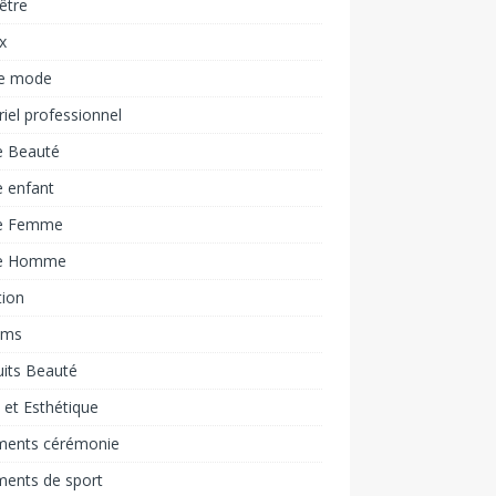
être
x
e mode
iel professionnel
 Beauté
 enfant
e Femme
e Homme
tion
ums
its Beauté
 et Esthétique
ments cérémonie
ments de sport