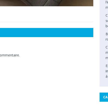
l
m
C
s
b
B
r
C
m
commentaire.
m
E
i
à
CA