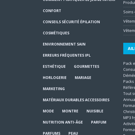
Produi
CONFORT
Soins 
Vêtem
CONSEILS SÉCURITÉ ÉPILATION
Vêtem
COSMÉTIQUES
ENVIRONNEMENT SAIN
AIL
ERREURS FRÉQUENTES IPL
Pack 
ESTHÉTIQUE
GOURMETTES
Consu
Démén
HORLOGERIE
MARIAGE
Packs 
Référ
MARKETING
Tout s
Annua
MATÉRIAUX DURABLES ACCESSOIRES
Format
MODE
MONTRE
NUISIBLE
Christ
MP3 h
NUTRITION ANTI-ÂGE
PARFUM
Activi
Forma
PARFUMS
PEAU