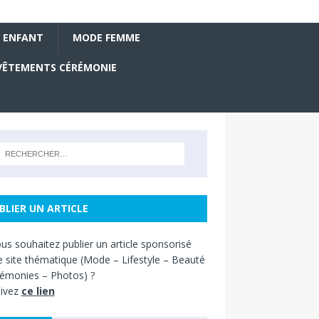
 ENFANT
MODE FEMME
VÊTEMENTS CÉRÉMONIE
BLIER UN ARTICLE
us souhaitez
publier un article sponsorisé
e site thématique
(
Mode – Lifestyle – Beauté
émonies – Photos) ?
ivez
ce lien