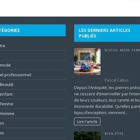
TÉGORIES
LES DERNIERS ARTICLES
PUBLIÉS
tre
BIJOUX
,
MODE FEM
Venta de minerales
comment choisir l
 mode
pièces les plus
élégantes
el professionnel
Pascal Cabus
Beauté
Depuis l’Antiquité, les pierres pré
ne cessent d’émerveiller par l’inten
enfant
de leurs couleurs, leur rareté et le
 Femme
étonnante durabilité. Qu’elles par
bijou d’exception, viennent…
 Homme
Lire l'article
ion
ms
BIEN-ÊTRE
Quels aménageme