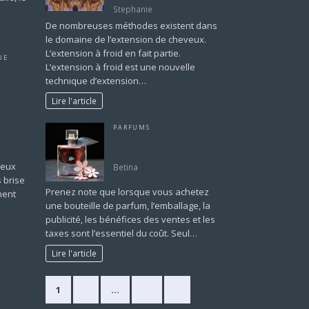
Stephanie
De nombreuses méthodes existent dans
le domaine de l’extension de cheveux.
L’extension à froid en fait partie.
UE
L’extension à froid est une nouvelle
veux
technique d’extension…
 bien
ts
Lire l'article
es,
PARFUMS
Tout savoir sur le
parfum et sa fabrication.
veux
Betina
s brise
Prenez note que lorsque vous achetez
nent
une bouteille de parfum, l’emballage, la
publicité, les bénéfices des ventes et les
taxes sont l’essentiel du coût. Seul…
Lire l'article
e est
1
2
…
63
»
focus